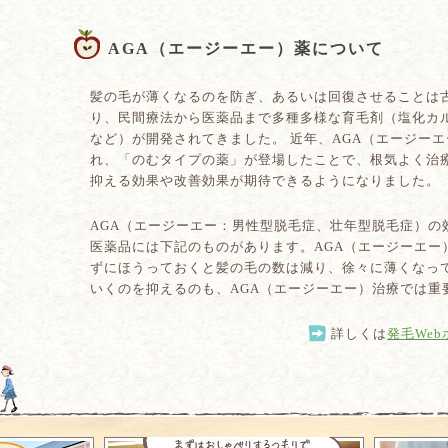
AGA（エージーエー）薬について
髪の毛が薄くなるのを防ぎ、あるいは回復させることは
り、民間療法から医薬品まで多種多様な育毛剤（塩化カ
など）が開発されてきました。 近年、AGA（エージー
れ、「のむタイプの薬」が登場したことで、根気よく治
抑える効果や改善効果が期待できるようになりました。
AGA（エージーエー：男性型脱毛症、壮年型脱毛症）の
医薬品には下記のものがあります。AGA（エージーエー
ずにほうっておくと髪の毛の数は減り、徐々に薄くなっ
いくのを抑えるのも、AGA（エージーエー）治療では重
詳しくは
発毛We