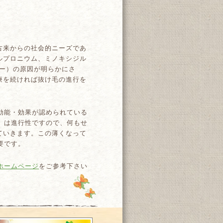
古来からの社会的ニーズであ
ルプロニウム、ミノキシジル
エー）の原因が明らかにさ
療を続ければ抜け毛の進行を
効能・効果が認められている
）は進行性ですので、何もせ
ていきます。この薄くなって
要です。
bホームページ
をご参考下さい