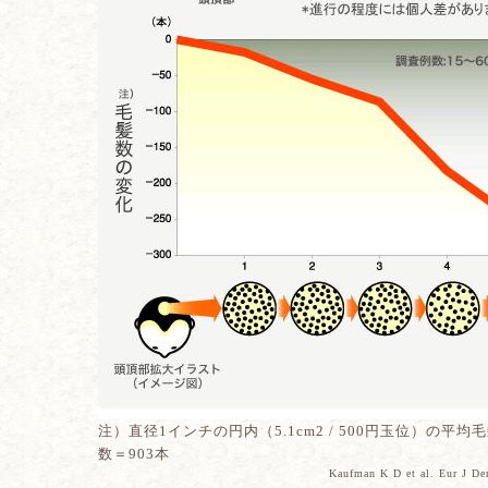
注）直径1インチの円内（5.1cm2 / 500円玉位）の平
数＝903本
Kaufman K D et al. Eur J 