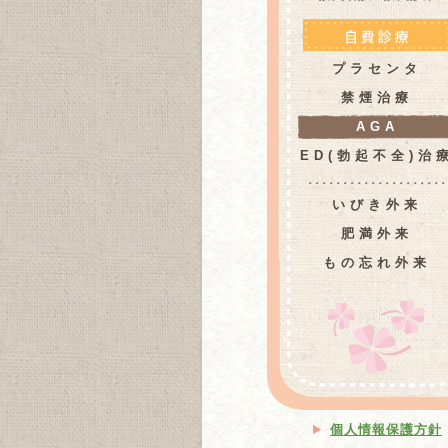
プラセンタ
禁煙治療
AGA
ED(勃起不全)治
いびき外来
肥満外来
もの忘れ外来
個人情報保護方針