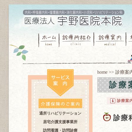
home
>> 診療案
診療
診療案内
通所リハビリテーション
診療
居宅介護支援事業所
訪問看護・訪問診療