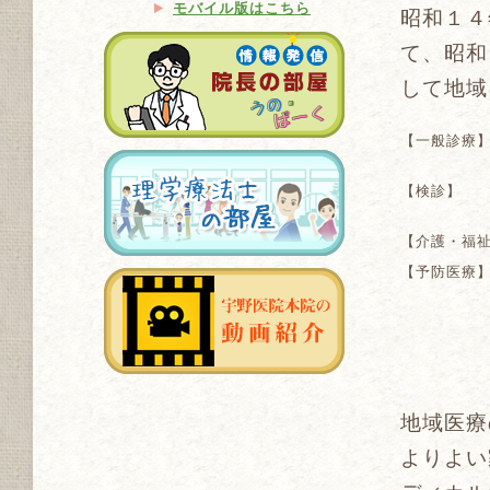
モバイル版はこちら
昭和１４
て、昭和
して地域
【一般診療
【検診】
【介護・福
【予防医療
地域医療
よりよい