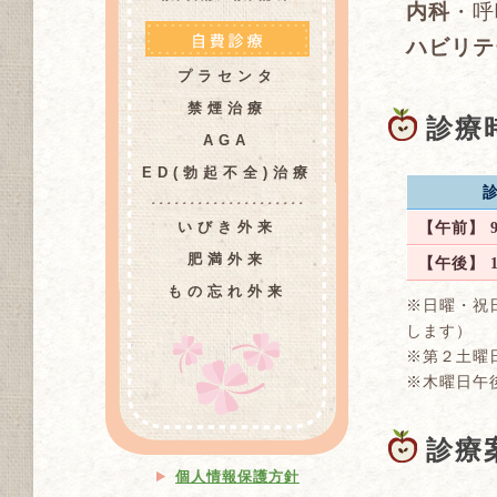
内科
・呼
ハビリテ
プラセンタ
禁煙治療
診療
AGA
ED(勃起不全)治療
いびき外来
【午前】 9:0
肥満外来
【午後】 14:
もの忘れ外来
※日曜・祝
します）
※第２土曜
※木曜日午
診療
個人情報保護方針