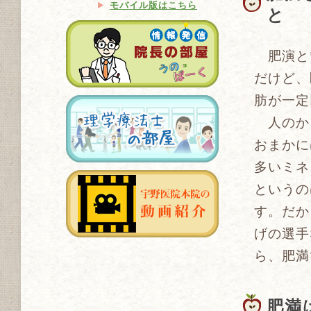
モバイル版はこちら
と
肥演と
だけど、
肪が一定
人のか
おまかに
多いミネ
というの
す。だか
げの選手
ら、肥満
肥満