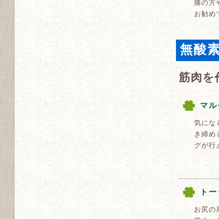
痛の方
お勧め
無酸
筋肉を
マル
気にな
き締め
グが行
トー
お尻の