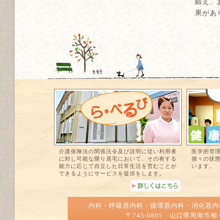
鍛え、
果があ
介護保険法の関係法令及び説明に従い利用者
医学的管
に対し可能な限り居宅において、その有する
個々の状
能力に応じて自立した日常生活を営むことが
います。
できるようにサービスを提供をします。
内科・呼吸器内科・循環器内科・消化器
〒745-0805 山口県周南市櫛ヶ浜50