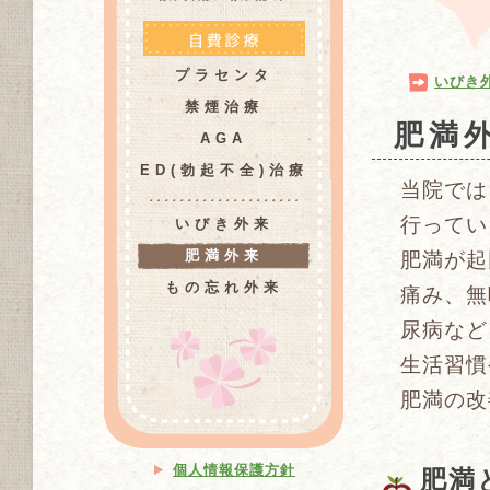
プラセンタ
いびき
禁煙治療
肥満
AGA
ED(勃起不全)治療
当院では
行ってい
いびき外来
肥満外来
肥満が起
もの忘れ外来
痛み、無
尿病など
生活習慣
肥満の改
個人情報保護方針
肥満