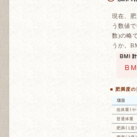
現在、肥
う数値で行
数)の略
うか。B
■ 肥満度の
項目
低体重(や
普通体重
肥満(1度