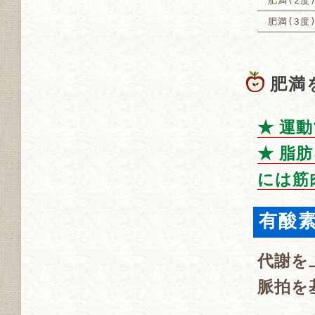
肥満(2度
肥満(3度
肥満
★ 運
★ 脂
には筋
有酸
代謝を
脈拍を