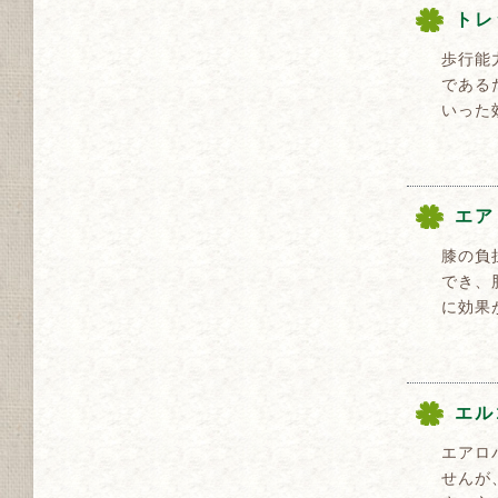
トレ
歩行能
である
いった
エア
膝の負
でき、
に効果
エル
エアロ
せんが