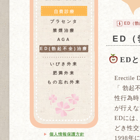
プラセンタ
ED（
禁煙治療
ED
AGA
ED(勃起不全)治療
ED
いびき外来
肥満外来
Erect
もの忘れ外来
「 勃起
性行為時
が行えな
EDには
どき性交
個人情報保護方針
1998