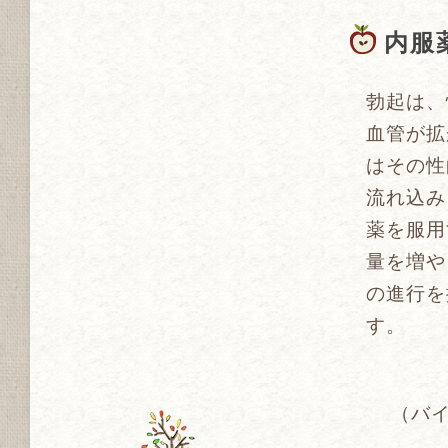
内服
勃起は、
血管が拡
はその性
流れ込み
薬を服用
量を増や
の進行を
す。
（バイ