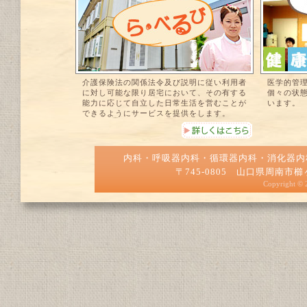
介護保険法の関係法令及び説明に従い利用者
医学的管
に対し可能な限り居宅において、その有する
個々の状
能力に応じて自立した日常生活を営むことが
います。
できるようにサービスを提供をします。
内科・呼吸器内科・循環器内科・消化器
〒745-0805 山口県周南市櫛ヶ浜50
Copyright ©