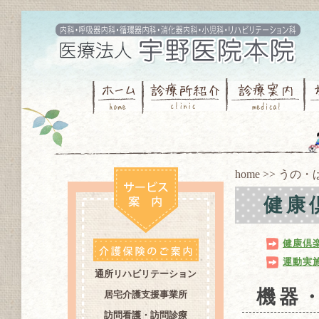
home
>>
うの・
健康
健康倶楽
運動実
通所リハビリテーション
機器
居宅介護支援事業所
訪問看護・訪問診療