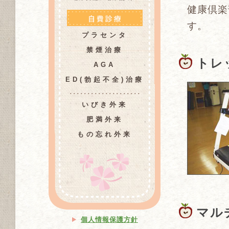
健康倶楽
す。
プラセンタ
禁煙治療
トレ
AGA
ED(勃起不全)治療
いびき外来
肥満外来
もの忘れ外来
マル
個人情報保護方針