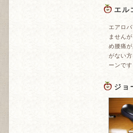
エル
エアロバ
ませんが
め腰痛が
がない方
ーンです
ジョ