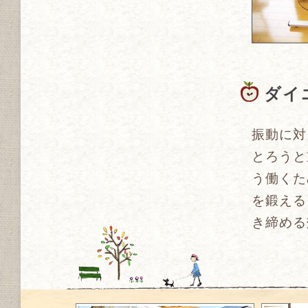
ダイ
振動に対
とろうと
う働くた
を鍛える
き締める